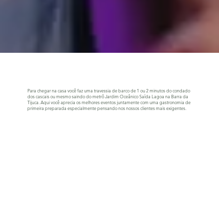
Para chegar na casa você faz uma travessia de barco de 1 ou 2 minutos do condado
dos cascais ou mesmo saindo do metrô Jardim Oceânico Saída Lagoa na Barra da
Tijuca. Aqui você aprecia os melhores eventos juntamente com uma gastronomia de
primeira preparada especialmente pensando nos nossos clientes mais exigentes.